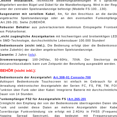
Leichte Installation.
Technische Bedienungsanleitungen in 5 Sprache
Mitgeliefert werden Bügel und Dübel für die Wandbefestigung. Wird in der Reg
unter der zentralen Spielstandanzeige befestigt (Modelle FS-100...130).
Ausgestattet mit seriellem Kabel
, 4m, für den Anschluss an die darüb
angebrachte Spielstandanzeige oder an den eventuellen Funkempfäng
(Art.265-20). Siehe ZUBEHÖR.
Robuster Behälter
aus pulverlackiertem Aluminium Entspiegelte Frontsei
aus Polykarbonat.
Leicht zugängliche Anzeigekarten
mit hochwertigen und breitwinkligen LE
in SMD-Technologie, durchschnittliche Lebensdauer 100.000 Stunden!
Bedienkonsole (nicht inkl.).
Die Bedienung erfolgt über die Bedienkonso
(siehe Zubehör) der darüber angebrachten Spielstandanzeige.
Garantie:
2 Jahre (
info
).
Stromversorgung:
100-240Vac, 50-60Hz, 70VA. Der Steckertyp d
Netzanschlusskabels kann zum Zeitpunkt der Bestellung ausgewählt werden.
BEHÖR (nicht inkl.):
Bedienkonsole der Anzeigetafel
:
Art.308-01 Console-700
Multisport Bedienkonsole Touchscreen ist einfach im Gebrauch für d
Verwaltung elektronischer Anzeigetafeln der Serien FC, FS, FW, TM, FO
Funktion über Funk oder über Kabel. Integrierte Batterie mit durchschnittlich
Dauer von 14 Stunden.
F
unkempfänger FS2 für Anzeigetafeln FS
(Art.265-20)
Ermöglicht den Empfang der von der Bedienkonsole übertragenden Daten üb
Funk und sendet diese Daten an mehrere Anzeigetafeln über Kabe
Zuverlässige Funkverbindung: sie erfolgt mit 2.4GHz in FHSS (Frequen
Hopping Spread Spectrum), das bedeutet mit Frequenzsprun