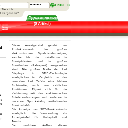
EINTRETEN
n Sie sich
rt vergessen?
WARENKORB
(0 Artikel)
Diese Anzeigetafel gehört zur
nd
Produktauswahl der großen
elektronischen Spielstandanzeigen,
welche für die Installation in
Sportpälasten und in großen
Sporthallen (Palasport) vorgesehen
sind. Die großen Maße der Led
Displays in SMD-Technologie
ermöglichen im Vergleich zu den
normalen Led Tafeln eine höhere
Sichtweite, auch von seitlichen
Positionen. Eignet sich für die
Verbindung mit den elektronischen
NI
Spielstandanzeigen und anderem in
es
unserem Sportkatalog enthaltenden
er
Sportzubehör.
Die Anzeige des SET-Punktestands
ermöglicht die Verwendung als
ur
Anzeigetafel für Volleyball und
on
Tennis.
Der modulare Aufbau dieser