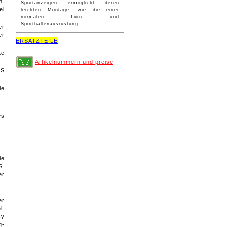
n.
Sportanzeigen ermöglicht deren
el
leichten Montage, wie die einer
normalen Turn- und
Sporthallenausrüstung.
er
er
ERSATZTEILE
te
Artikelnummern und preise
DS
le
es
ie
S.
er
er
l.
cy
g-