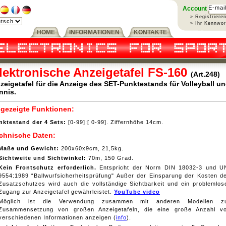
Account
» Registriere
» Ihr Kennwo
HOME
INFORMATIONEN
KONTAKTE
lektronische Anzeigetafel FS-160
(Art.248)
zeigetafel für die Anzeige des SET-Punktestands für Volleyball u
nnis.
gezeigte Funktionen:
nktestand der 4 Sets:
[0-99]:[ 0-99]. Ziffernhöhe 14cm.
chnische Daten:
Maße und Gewicht:
200x60x9cm, 21,5kg.
Sichtweite und Sichtwinkel:
70m, 150 Grad.
Kein Frontschutz erforderlich.
Entspricht der Norm DIN 18032-3 und U
9554:1989 “Ballwurfsicherheitsprüfung" Außer der Einsparung der Kosten d
Zusatzschutzes wird auch die vollständige Sichtbarkeit und ein problemlos
Zugang zur Anzeigetafel gewährleistet.
YouTube video
Möglich ist die Verwendung zusammen mit anderen Modellen z
Zusammensetzung von großen Anzeigetafeln, die eine große Anzahl v
verschiedenen Informationen anzeigen (
info
).