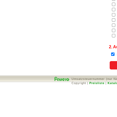
2. A
Umsatzsteuernummer (nur für
Copyright
|
Preisliste
|
Katal