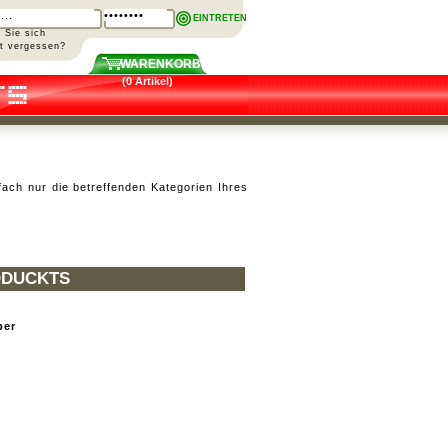
EINTRETEN
n Sie sich
rt vergessen?
WARENKORB
(0 Artikel)
fach nur die betreffenden Kategorien Ihres
ODUCKTS
ber