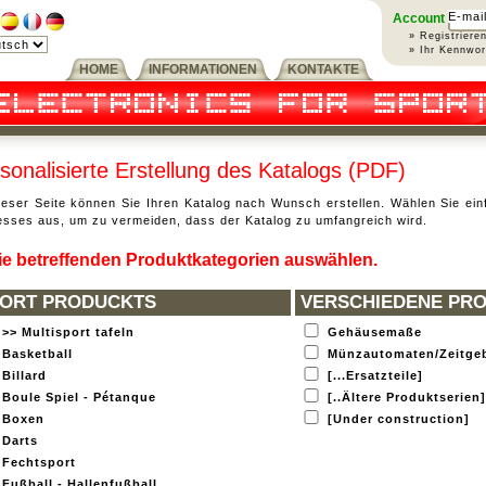
Account
» Registriere
» Ihr Kennwo
HOME
INFORMATIONEN
KONTAKTE
sonalisierte Erstellung des Katalogs (PDF)
ieser Seite können Sie Ihren Katalog nach Wunsch erstellen. Wählen Sie ein
esses aus, um zu vermeiden, dass der Katalog zu umfangreich wird.
Die betreffenden Produktkategorien auswählen.
ORT PRODUCKTS
VERSCHIEDENE PR
>> Multisport tafeln
Gehäusemaße
Basketball
Münzautomaten/Zeitge
Billard
[...Ersatzteile]
Boule Spiel - Pétanque
[..Ältere Produktserien]
Boxen
[Under construction]
Darts
Fechtsport
Fußball - Hallenfußball