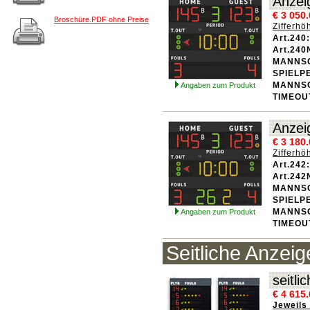
Anzei
€ 3 050
Broschüre.PDF ohne Preise
Zifferh
Art.240
Art.240
MANNS
SPIELP
MANNS
Angaben zum Produkt
TIMEOU
Anzei
€ 3 180
Zifferh
Art.242
Art.242
MANNS
SPIELP
MANNS
Angaben zum Produkt
TIMEOU
Seitliche Anzeig
seitl
€ 4 615
Jeweils