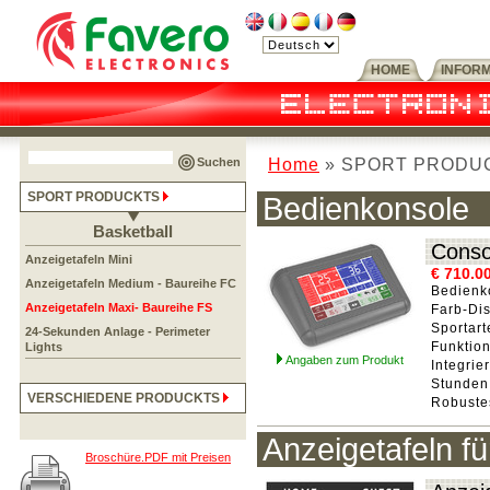
HOME
INFOR
Home
» SPORT PRODUCKT
Suchen
SPORT PRODUCKTS
Bedienkonsole
Basketball
Conso
Anzeigetafeln Mini
€ 710.0
Anzeigetafeln Medium - Baureihe FC
Bedienko
Anzeigetafeln Maxi- Baureihe FS
Farb-Di
Sportart
24-Sekunden Anlage - Perimeter
Funktion
Lights
Angaben zum Produkt
Integri
Stunden
VERSCHIEDENE PRODUCKTS
Robustes
Anzeigetafeln fü
Broschüre.PDF mit Preisen