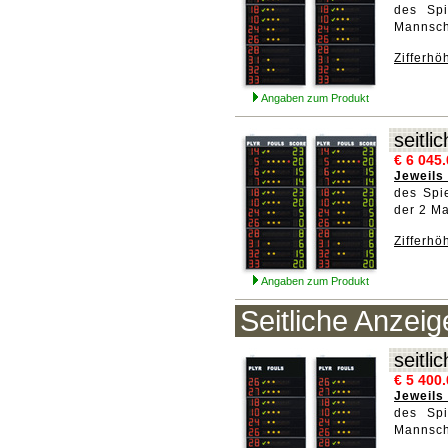
des Spi
Mannsch
Zifferh
Angaben zum Produkt
seitl
€ 6 045
Jeweils
des Spie
der 2 M
Zifferh
Angaben zum Produkt
Seitliche Anzeig
seitl
€ 5 400
Jeweils
des Spi
Mannsch