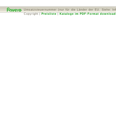
Umsatzsteuernummer (nur für die Länder der EU. Siehe: In
Copyright
|
Preisliste
|
Kataloge im PDF-Format download