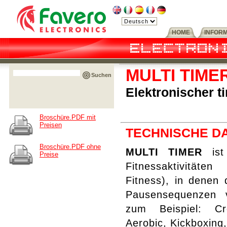
HOME
INFOR
MULTI TIME
Suchen
Elektronischer t
Broschüre.PDF mit
Preisen
TECHNISCHE D
Broschüre.PDF ohne
MULTI TIMER
ist 
Preise
Fitnessaktivitäte
Fitness), in denen
Pausensequenzen v
zum Beispiel: Cr
Aerobic, Kickboxing