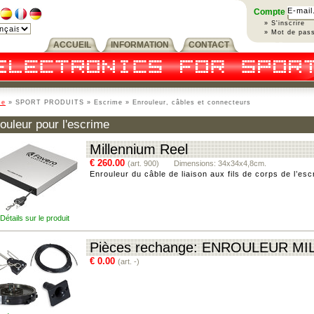
Compte
» S'inscrire
» Mot de pass
ACCUEIL
INFORMATION
CONTACT
me
» SPORT PRODUITS » Escrime » Enrouleur, câbles et connecteurs
ouleur pour l'escrime
Millennium Reel
€ 260.00
(art. 900) Dimensions: 34x34x4,8cm.
Enrouleur du câble de liaison aux fils de corps de l’esc
Détails sur le produit
Pièces rechange: ENROULEUR M
€ 0.00
(art. -)