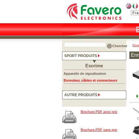
Ho
Chercher
Enr
SPORT PRODUITS
Escrime
Appareils de signalisation
Enrouleur, câbles et connecteurs
AUTRE PRODUITS
Brochure.PDF avec prix
Brochure.PDF sans prix