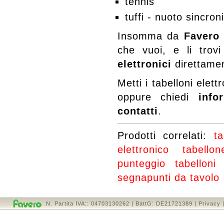
tennis
tuffi - nuoto sincron
Insomma da
Favero
che vuoi, e li tro
elettronici
direttame
Metti i tabelloni elett
oppure chiedi
info
contatti
.
Prodotti correlati:
ta
elettronico
tabello
punteggio
tabelloni
segnapunti da tavolo
N. Partita IVA:: 04703130262 | BattG: DE21721389 |
Privacy