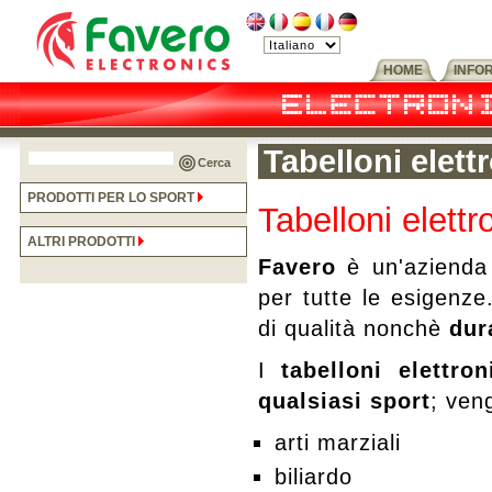
HOME
INFO
Tabelloni elettr
Cerca
PRODOTTI PER LO SPORT
Tabelloni elettro
ALTRI PRODOTTI
Favero
è un'aziend
per tutte le esigenze.
di qualità nonchè
dur
I
tabelloni elettron
qualsiasi sport
; veng
arti marziali
biliardo