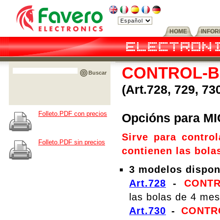
HOME
INFO
CONTROL-BA
Buscar
(Art.728, 729, 73
Folleto.PDF con precios
Opcións para M
Sirve para contro
Folleto.PDF sin precios
contienen las bola
3 modelos disponi
Art.728
-
CONTR
las bolas de 4 me
Art.730
-
CONTR