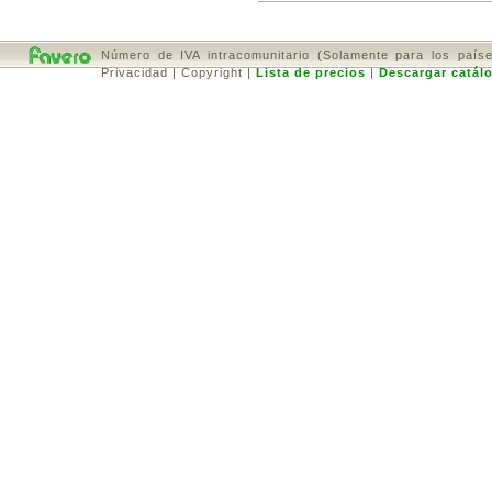
Número de IVA intracomunitario (Solamente para los país
Privacidad
|
Copyright
|
Lista de precios
|
Descargar catál