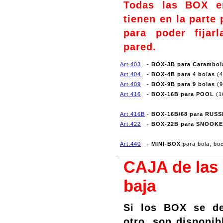
Todas las BOX en
tienen en la parte 
para poder fijar
pared.
Art.403
-
BOX-3B para Carambol
Art.404
-
BOX-4B para 4 bolas
(4
Art.409
-
BOX-9B para 9 bolas
(9
Art.416
-
BOX-16B para POOL
(1
Art.416B
-
BOX-16B/68 para RUS
Art.422
-
BOX-22B para SNOOK
Art.440
-
MINI-BOX
para bola, bo
CAJA de las 
baja
Si los BOX se de
otro, son disponib