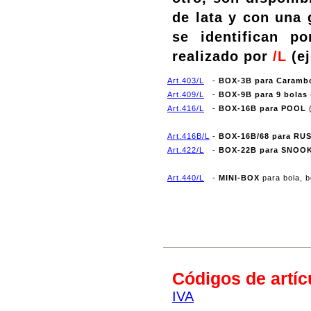
de lata y con una 
se identifican po
realizado por
/L
(ej
Art.403/L
-
BOX-3B para Caramb
Art.409/L
-
BOX-9B para 9 bolas
Art.416/L
-
BOX-16B para POOL
Art.416B/L
-
BOX-16B/68 para RU
Art.422/L
-
BOX-22B para SNOO
Art.440/L
-
MINI-BOX
para bola, 
Códigos de artíc
IVA