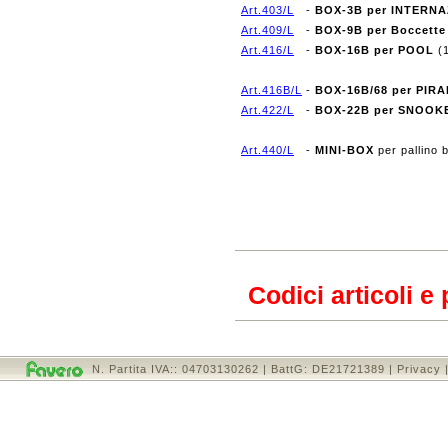
Art.403/L
-
BOX-3B per INTERN
Art.409/L
-
BOX-9B per Boccette 
Art.416/L
-
BOX-16B per POOL
(
Art.416B/L
-
BOX-16B/68 per PIR
Art.422/L
-
BOX-22B per SNOOK
Art.440/L
-
MINI-BOX
per pallino
Codici articoli e
N. Partita IVA:: 04703130262 | BattG: DE21721389 |
Privacy