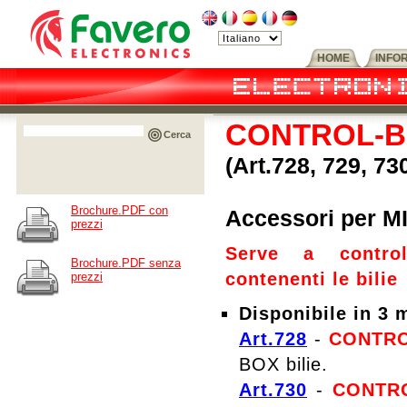
HOME
INFO
CONTROL-BA
Cerca
(Art.728, 729, 73
Brochure.PDF con
Accessori per 
prezzi
Serve a control
Brochure.PDF senza
contenenti le bilie
prezzi
Disponibile in 3 
Art.728
-
CONTRO
BOX bilie.
Art.730
-
CONTRO