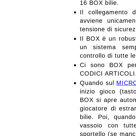
16 BOX bilie.
Il collegamento 
avviene unicamen
tensione di sicurez
Il BOX è un robust
un sistema semp
controllo di tutte le
Ci sono BOX per t
CODICI ARTICOLI
Quando sul
MICR
inizio gioco (tas
BOX si apre auto
giocatore di estra
bilie. Poi, quand
vassoio con tutt
sportello (se manca