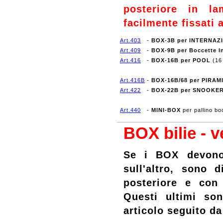
posteriore in la
facilmente fissati 
Art.403
-
BOX-3B per INTERNAZ
Art.409
-
BOX-9B per Boccette I
Art.416
-
BOX-16B per POOL
(16
Art.416B
-
BOX-16B/68 per PIRA
Art.422
-
BOX-22B per SNOOKE
Art.440
-
MINI-BOX
per pallino b
BOX bilie - 
Se
i BOX devono 
sull'altro, sono d
posteriore e con
Questi ultimi son
articolo seguito d