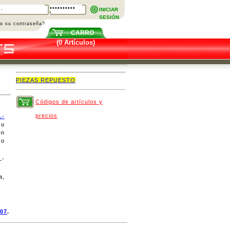
INICIAR
SESIÓN
do su contraseña?
CARRO
(0 Artículos)
PIEZAS REPUESTO
Códigos de artículos y
precios
L-
su
en
co
L-
a,
07
.