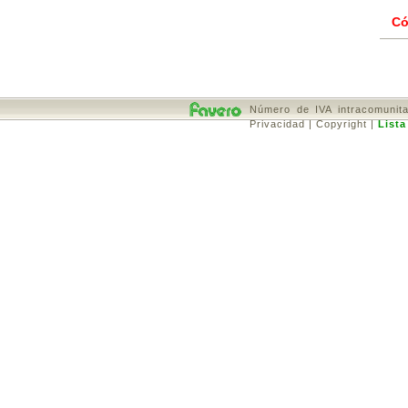
Có
Número de IVA intracomunita
Privacidad
|
Copyright
|
Lista