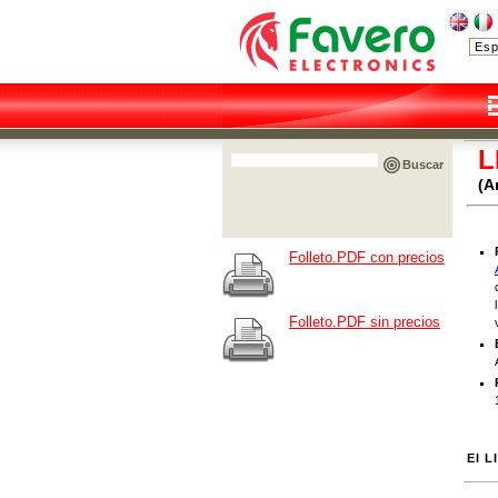
L
Buscar
(A
Folleto.PDF con precios
Folleto.PDF sin precios
El L