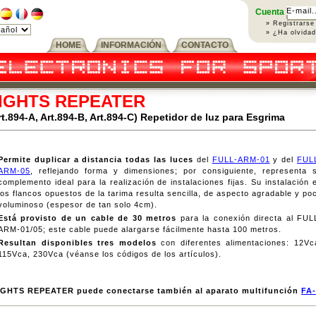
Cuenta
» Registrarse
» ¿Ha olvida
HOME
INFORMACIÓN
CONTACTO
IGHTS REPEATER
rt.894-A, Art.894-B, Art.894-C) Repetidor de luz para Esgrima
Permite duplicar a distancia todas las luces
del
FULL-ARM-01
y del
FUL
ARM-05
, reflejando forma y dimensiones; por consiguiente, representa 
complemento ideal para la realización de instalaciones fijas. Su instalación 
los flancos opuestos de la tarima resulta sencilla, de aspecto agradable y po
voluminoso (espesor de tan solo 4cm).
Está provisto de un cable de 30 metros
para la conexión directa al FUL
ARM-01/05; este cable puede alargarse fácilmente hasta 100 metros.
Resultan disponibles tres modelos
con diferentes alimentaciones: 12Vc
115Vca, 230Vca (véanse los códigos de los artículos).
IGHTS REPEATER puede conectarse también al aparato multifunción
FA-