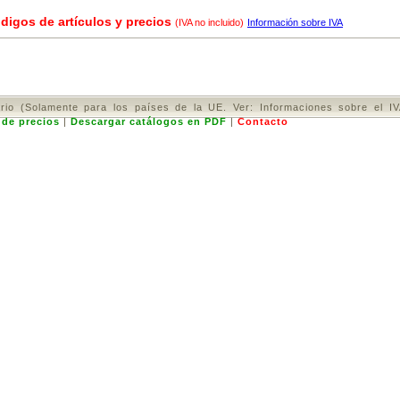
digos de artículos y precios
(IVA no incluido)
Información sobre IVA
rio (Solamente para los países de la UE. Ver: Informaciones sobre el I
 de precios
|
Descargar catálogos en PDF
|
Contacto